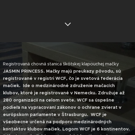
Registrovaná chovná stanica škótskej klapouchej mačky
JASMIN PRINCESS. Mačky majú preukazy pôvodu, sú
registrované v registri WCF, čo je svetová federácia
mačiek. Ide o medzinárodné združenie mačacích
klubov, ktoré je registrované v Nemecku. Združuje až
280 organizácií na celom svete. WCF sa úspešne
podieľa na vypracovaní zákonov o ochrane zvierat v
európskom parlamente v Štrasburgu. WCF je
všeobecne určená na podporu medzinárodných
kontaktov klubov mačiek. Logom WCF je 6 kontinentov.