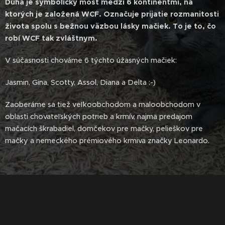
Dúha je symbolický most medzi 6 kontinentmi, na
ktorých je založená WCF. Označuje prijatie rozmanitosti
života spolu s bežnou väzbou lásky mačiek. To je to, čo
robí WCF tak zvláštnym.
V súčasnosti chováme 6 týchto úžasných mačiek:
Jasmin, Gina, Scotty, Assol, Diana a Delta :-)
Zaoberáme sa tiež veľkoobchodom a maloobchodom v
oblasti chovateľských potrieb a krmív, najmä predajom
mačacích škrabadiel, domčekov pre mačky, pelieškov pre
mačky a nemeckého prémiového krmiva značky Leonardo.