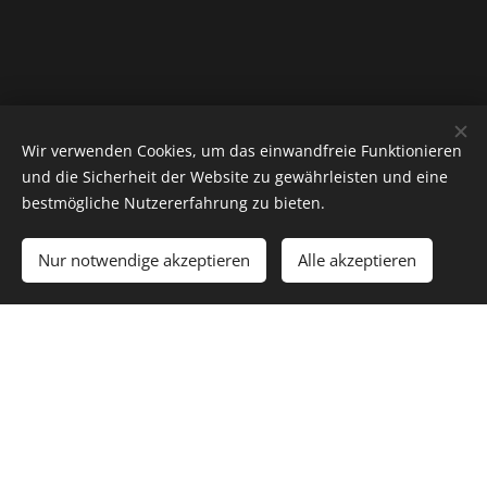
Wir verwenden Cookies, um das einwandfreie Funktionieren
mačky u nás sú chované v domácom prostredí, nie sú
und die Sicherheit der Website zu gewährleisten und eine
izolované a znášajú bežný ruch domácnosti
bestmögliche Nutzererfahrung zu bieten.
správajú sa bezproblémovo, neničia veci, neškrabú
nábytok
Nur notwendige akzeptieren
Alle akzeptieren
neprejavujú žiadne známky agresivity, sú hravé a
prítulné
mačky kŕmime výlučne surovým mäsom alebo
kvalitnými nemeckými granulami LEONARDO, ktoré
patria k prémiovým krmivám (možnosť kúpy tohto
krmiva u nás za lepšie ceny ako v ostatných v e-
shopoch)
mačky sú testované na felv a fiv s negatívnym