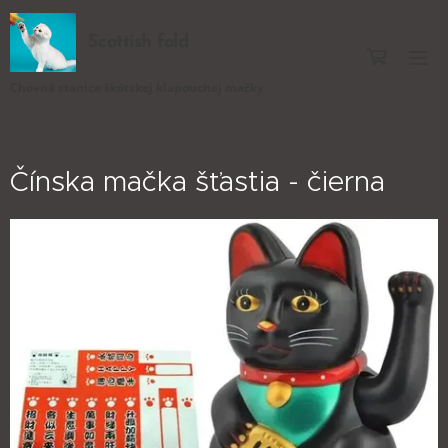
Scottish fold
Chovná stanica škótskej klapouchej mačky
Čínska mačka šťastia - čierna