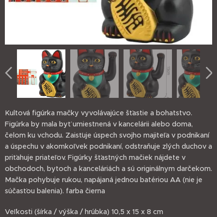
Kultová figúrka mačky vyvolávajúce šťastie a bohatstvo.
Figúrka by mala byť umiestnená v kancelárii alebo doma,
čelom ku vchodu. Zaisťuje úspech svojho majiteľa v podnikaní
a úspechu v akomkoľvek podnikaní, odstraňuje zlých duchov a
priťahuje priateľov. Figúrky šťastných mačiek nájdete v
obchodoch, bytoch a kanceláriách a sú originálnym darčekom.
Mačka pohybuje rukou, napájaná jednou batériou AA (nie je
súčasťou balenia). farba čierna
Veľkosti (šírka / výška / hrúbka) 10,5 x 15 x 8 cm