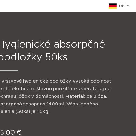
DE
Hygienické absorpčné
podložky 50ks
 vrstvové hygienické podložky, vysoká odolnosť
roti tekutinám. Možno použiť pre zvieratá, aj na
chranu lôžok v domácnosti. Materiál: celulóza,
absorpčná schopnosť 400ml. Váha jedného
alenia (50ks) je 1,5kg.
15,00
€