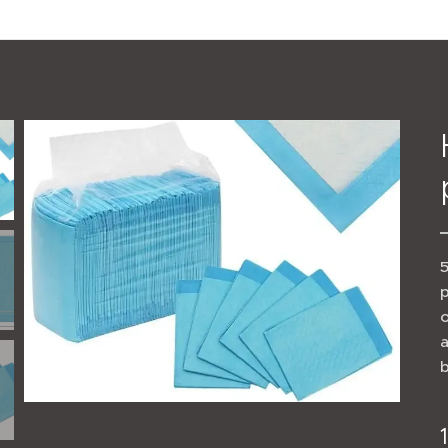
5
p
o
b