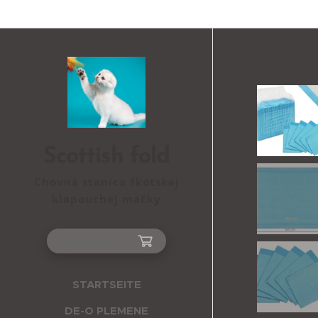
Scottish fold
Chovná stanica škótskej
klapouchej mačky
WARENKORB
STARTSEITE
DE-O PLEMENE