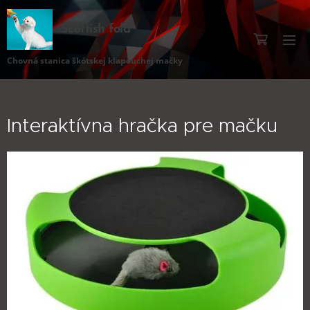
Scottish fold
Chovná stanica škótskej klapouchej mačky
Interaktívna hračka pre mačku