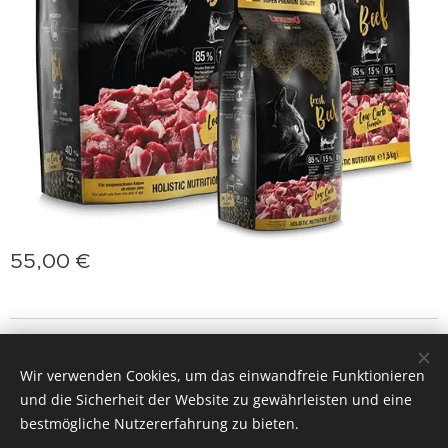
55,00
€
jasminprincess
Cookies
Wir verwenden Cookies, um das einwandfreie Funktionieren
Sprachen
und die Sicherheit der Website zu gewährleisten und eine
Slovenčina
Deutsch
English
Polski
Magyar
bestmögliche Nutzererfahrung zu bieten.