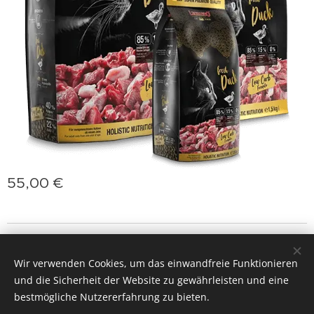
55,00
€
jasminprincess
Cookies
Wir verwenden Cookies, um das einwandfreie Funktionieren
Sprachen
und die Sicherheit der Website zu gewährleisten und eine
Slovenčina
Deutsch
English
Polski
Magyar
bestmögliche Nutzererfahrung zu bieten.