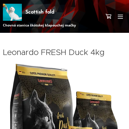
Scottish fold
Chovná stanica škótskej klapouchej mačky
Leonardo FRESH Duck 4kg