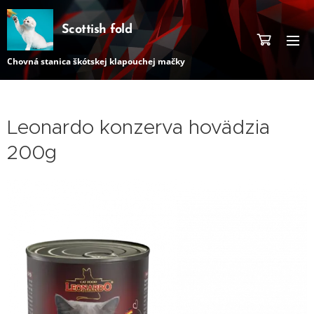
Scottish fold
Chovná stanica škótskej klapouchej mačky
Leonardo konzerva hovädzia
200g