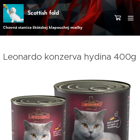
Scottish fold
Chovná stanica škótskej klapouchej mačky
Leonardo konzerva hydina 400g