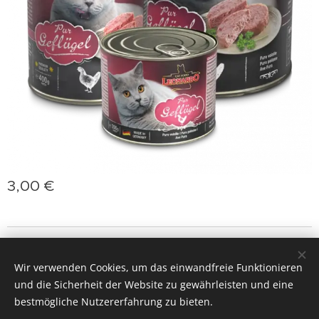
3,00
€
jasminprincess
Cookies
Wir verwenden Cookies, um das einwandfreie Funktionieren
Sprachen
und die Sicherheit der Website zu gewährleisten und eine
Slovenčina
Deutsch
English
Polski
Magyar
bestmögliche Nutzererfahrung zu bieten.