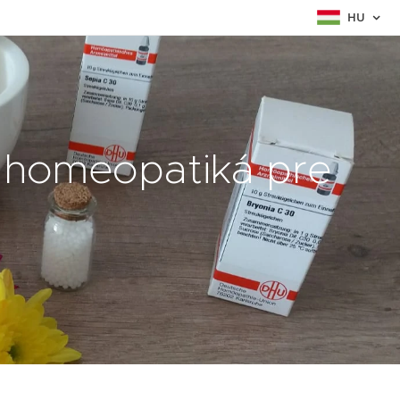
HU
 homeopatiká pre