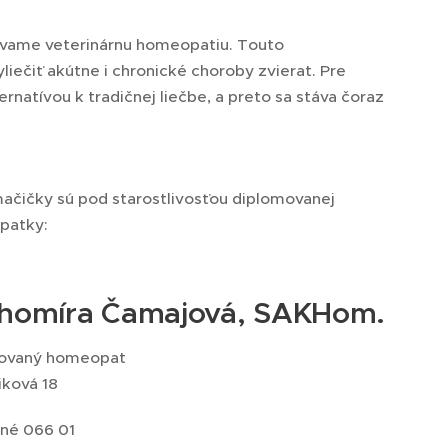
žívame veterinárnu homeopatiu. Touto
iečiť akútne i chronické choroby zvierat. Pre
natívou k tradičnej liečbe, a preto sa stáva čoraz
ačičky sú pod starostlivosťou diplomovanej
patky:
homíra Čamajová, SAKHom.
rovaný homeopat
iková 18
né 066 01