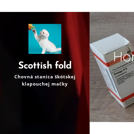
Ho
Scottish fold
Chovná stanica škótskej
klapouchej mačky