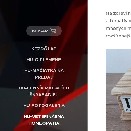
Na zdraví 
alternatívn
mnohých maj
KOSÁR
rozšírenejš
KEZDŐLAP
HU-O PLEMENE
HU-MAČIATKA NA
PREDAJ
HU-CENNÍK MAČACÍCH
ŠKRABADIEL
HU-FOTOGALÉRIA
HU-VETERINÁRNA
HOMEOPATIA