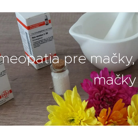
meopatia pre mačky,
mačky