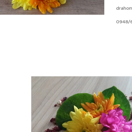
drahom
0948/