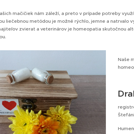
našich mačičiek nám záleží, a preto v prípade potreby vyu
ou liečebnou metódou je možné rýchlo, jemne a natrvalo vyl
iteľov zvierat a veterinárov je homeopatia skutočnou alter
ou.
Naše m
homeo
Dra
regist
Štefán
Humen