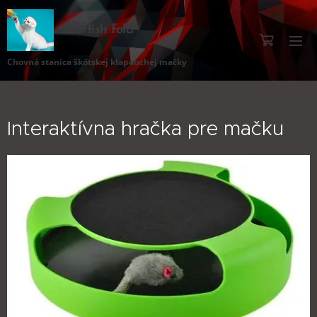
Scottish fold
Chovná stanica škótskej klapouchej mačky
Interaktívna hračka pre mačku