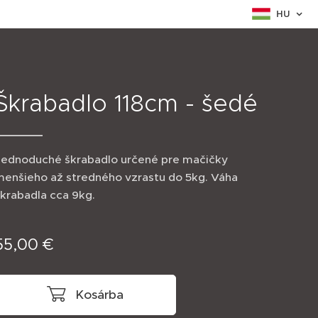
HU
Škrabadlo 118cm - šedé
Jednoduché škrabadlo určené pre mačičky
menšieho až stredného vzrastu do 5kg. Váha
krabadla cca 9kg.
55,00
€
Kosárba