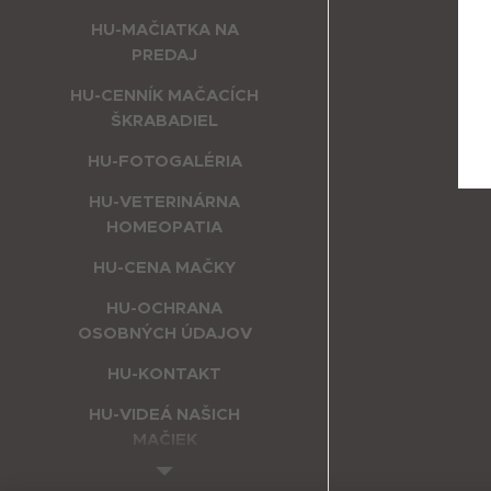
HU-MAČIATKA NA
PREDAJ
HU-CENNÍK MAČACÍCH
ŠKRABADIEL
HU-FOTOGALÉRIA
HU-VETERINÁRNA
HOMEOPATIA
HU-CENA MAČKY
HU-OCHRANA
OSOBNÝCH ÚDAJOV
HU-KONTAKT
HU-VIDEÁ NAŠICH
MAČIEK
HU-INTERNETOVÝ