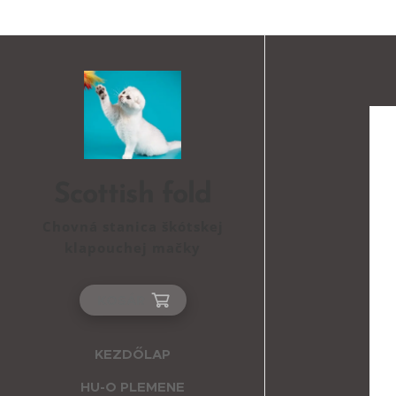
Scottish fold
Chovná stanica škótskej
klapouchej mačky
KOSÁR
KEZDŐLAP
HU-O PLEMENE