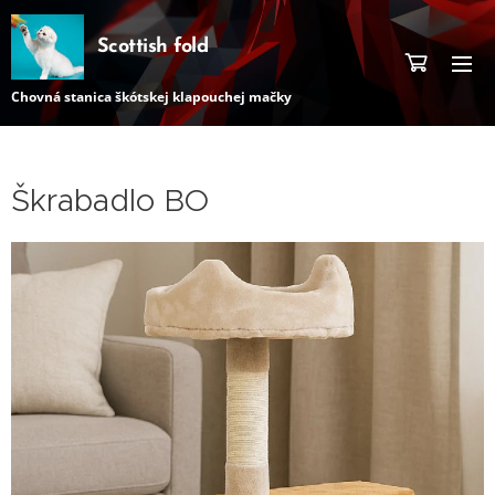
Scottish fold
Chovná stanica škótskej klapouchej mačky
Škrabadlo BO