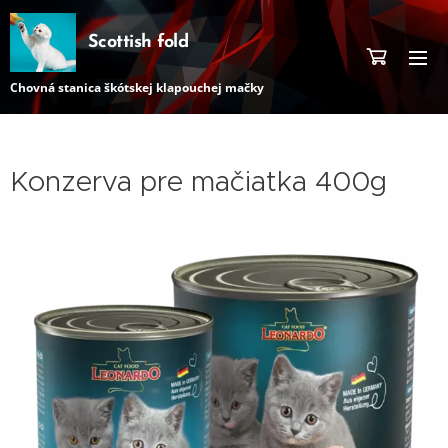
Scottish fold
Chovná stanica škótskej klapouchej mačky
Konzerva pre mačiatka 400g