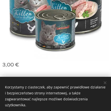
3,00
€
jasminprincess
Ciasteczka
Korzystamy z ciasteczek, aby zapewnić prawidłowe działanie
i bezpieczeństwo strony internetowej, a także
Języki
zagwarantować najlepsze możliwe doświadczenia
Slovenčina
Deutsch
English
Polski
Magyar
użytkownika.