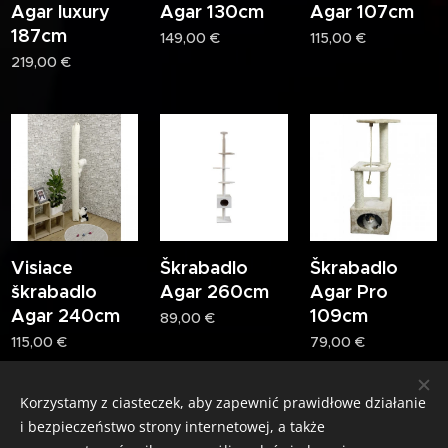
Agar luxury
Agar 130cm
Agar 107cm
187cm
149,00
€
115,00
€
219,00
€
Visiace
Škrabadlo
Škrabadlo
škrabadlo
Agar 260cm
Agar Pro
Agar 240cm
109cm
89,00
€
115,00
€
79,00
€
Następny
Korzystamy z ciasteczek, aby zapewnić prawidłowe działanie
i bezpieczeństwo strony internetowej, a także