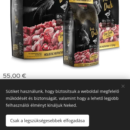
55,00
€
Sütiket használunk, hogy biztosítsuk a weboldal megfelelő
működését és biztonságát, valamint hogy a lehető legjobb
jasminprincess
Sütik
felhasználói élményt kínáljuk Neked.
Nyelvek
Slovenčina
Deutsch
English
Polski
Magyar
Csak a legszükségesebbek elfogadása