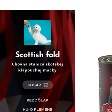
Scottish fold
Chovná stanica škótskej
klapouchej mačky
KOSÁR
KEZDŐLAP
HU-O PLEMENE