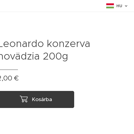
HU
Leonardo konzerva
hovädzia 200g
2,00
€
Kosárba