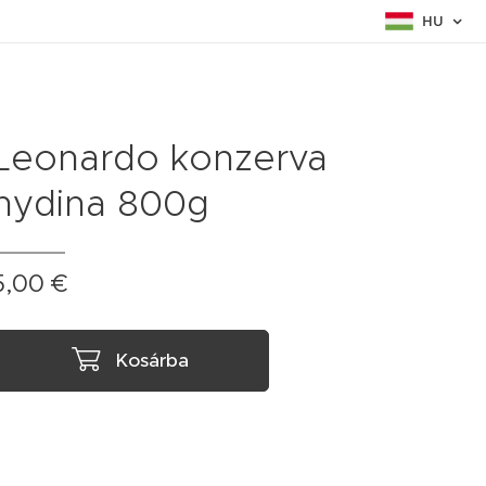
HU
Leonardo konzerva
hydina 800g
5,00
€
Kosárba