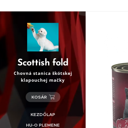
Scottish fold
Chovná stanica škótskej
klapouchej mačky
KOSÁR
KEZDŐLAP
HU-O PLEMENE