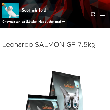
Scottish fold
Chovná stanica škótskej klapouchej mačky
Leonardo SALMON GF 7.5kg