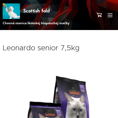
Scottish fold
Chovná stanica škótskej klapouchej mačky
Leonardo senior 7,5kg