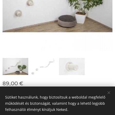
89,00
€
Sütiket használunk, hogy biztosítsuk a weboldal megfelelő
működését és biztonságát, valamint hogy a lehető legjobb
jasminprincess
Sütik
felhasználói élményt kínáljuk Neked.
Nyelvek