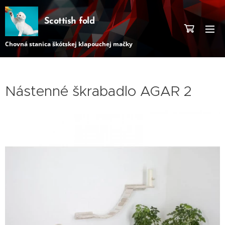
Scottish fold
Chovná stanica škótskej klapouchej mačky
Nástenné škrabadlo AGAR 2