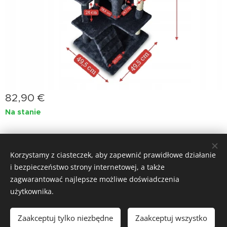
82,90
€
Na stanie
jasminprincess
Ciasteczka
Korzystamy z ciasteczek, aby zapewnić prawidłowe działanie
i bezpieczeństwo strony internetowej, a także
Języki
zagwarantować najlepsze możliwe doświadczenia
Slovenčina
Deutsch
English
Polski
Magyar
użytkownika.
Włóż do koszyka
Zaakceptuj tylko niezbędne
Zaakceptuj wszystko