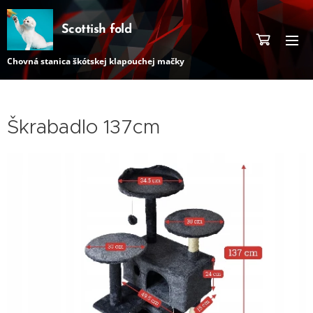
Scottish fold
Chovná stanica škótskej klapouchej mačky
Škrabadlo 137cm