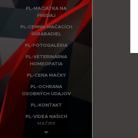
PL-MAČIATKA NA
PREDAJ
PL-CENNÍK MAČACÍCH
ŠKRABADIEL
PL-FOTOGALÉRIA
PL-VETERINÁRNA
HOMEOPATIA
PL-CENA MAČKY
PL-OCHRANA
OSOBNÝCH ÚDAJOV
PL-KONTAKT
PL-VIDEÁ NAŠICH
MAČIEK
PL-INTERNETOVÝ