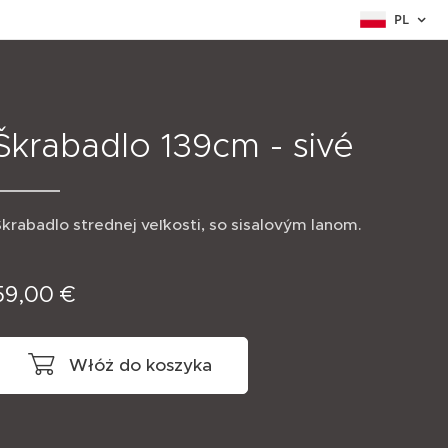
PL
Škrabadlo 139cm - sivé
krabadlo strednej veľkosti, so sisalovým lanom.
59,00
€
Włóż do koszyka