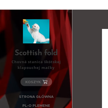
Scottish fold
Chovná stanica škótskej
klapouchej mačky
KOSZYK
STRONA GŁÓWNA
PL-O PLEMENE