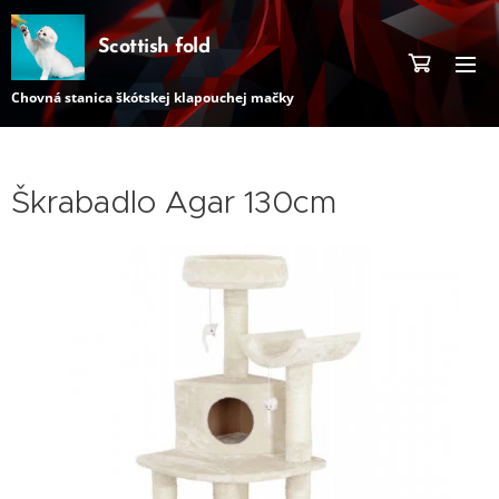
Scottish fold
Chovná stanica škótskej klapouchej mačky
Škrabadlo Agar 130cm