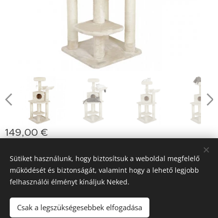
149,00
€
Sütiket használunk, hogy biztosítsuk a weboldal megfelelő
működését és biztonságát, valamint hogy a lehető legjobb
jasminprincess
Sütik
felhasználói élményt kínáljuk Neked.
Nyelvek
Slovenčina
Deutsch
English
Polski
Magyar
Csak a legszükségesebbek elfogadása