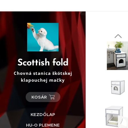
Scottish fold
Chovná stanica škótskej
klapouchej mačky
KOSÁR
KEZDŐLAP
HU-O PLEMENE