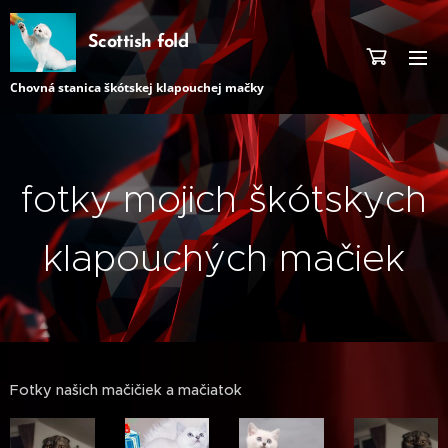
Scottish fold
Chovná stanica škótskej klapouchej mačky
fotky mojich škótskych
klapouchých mačiek
Fotky našich mačičiek a mačiatok 😻