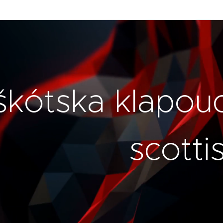
škótska klapou
scotti