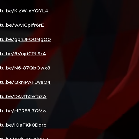
outu.be/KjzW-xYQYL4
utu.be/wA1GpIfr6rE
outu.be/gpnJFO0MgO0
utu.be/6VnjdCPL9rA
outu.be/N6-87QbOwx8
outu.be/QkNPAFUveO4
utu.be/DAvfh2ef5zA
utu.be/clPRF6l7QVw
utu.be/lQaTKk0Ddrc