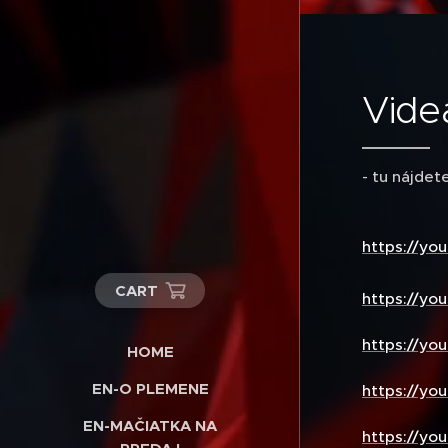
Vide
- tu nájdet
https://y
CART
https://you
https://yo
HOME
EN-O PLEMENE
https://yo
EN-MAČIATKA NA
https://yo