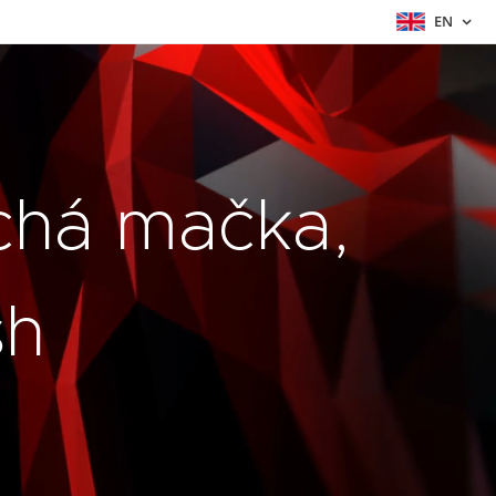
EN
chá mačka,
sh