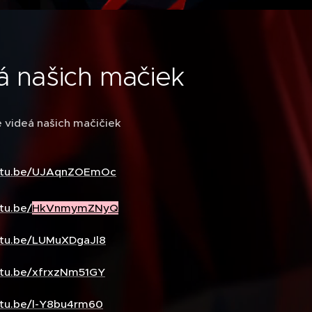
á našich mačiek
e videá našich mačičiek
outu.be/UJAqnZOEmOc
tu.be/
HkVnmymZNyQ
utu.be/LUMuXDgaJl8
utu.be/xfrxzNm51GY
utu.be/l-Y8bu4rm60