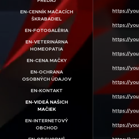
PREDAJ
https://y
EN-CENNÍK MAČACÍCH
ŠKRABADIEL
https://yo
EN-FOTOGALÉRIA
https://y
EN-VETERINÁRNA
HOMEOPATIA
https://yo
EN-CENA MAČKY
https://y
EN-OCHRANA
OSOBNÝCH ÚDAJOV
https://y
EN-KONTAKT
https://yo
EN-VIDEÁ NAŠICH
MAČIEK
https://yo
EN-INTERNETOVÝ
https://yo
OBCHOD