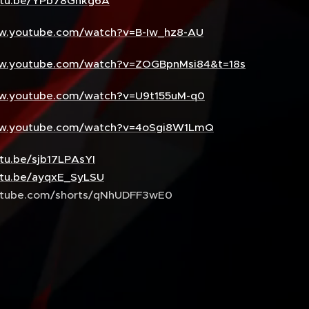
outu.be/YPb78Gnkg6A
ww.youtube.com/watch?v=B-Iw_hz8-AU
ww.youtube.com/watch?v=ZOGBpnMsi84&t=18s
ww.youtube.com/watch?v=U9t155uM-q0
ww.youtube.com/watch?v=4oSgi8W1LmQ
utu.be/sjb17LPAsYI
utu.be/ayqxE_SyLSU
outube.com/shorts/qNhUDFF3wE0