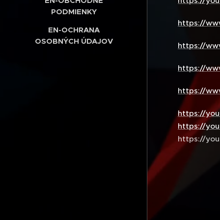
https://y
EN-OBCHODNÉ
PODMIENKY
https://w
EN-OCHRANA
OSOBNÝCH ÚDAJOV
https://w
https://w
https://w
https://yo
https://yo
https://y