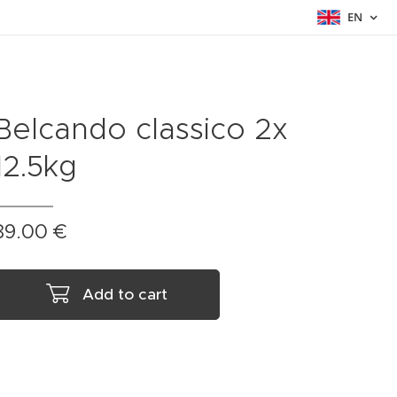
EN
Belcando classico 2x
12.5kg
89.00
€
Add to cart