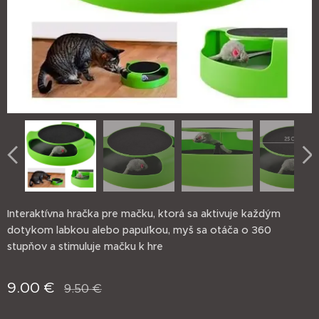
Interaktívna hračka pre mačku, ktorá sa aktivuje každým
dotykom labkou alebo papuľkou, myš sa otáča o 360
stupňov a stimuluje mačku k hre
9.00
€
9.50
€