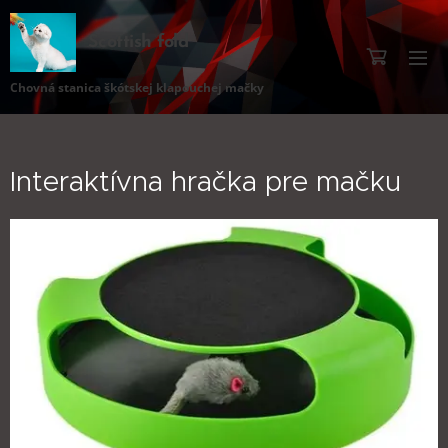
Scottish fold
Chovná stanica škótskej klapouchej mačky
Interaktívna hračka pre mačku