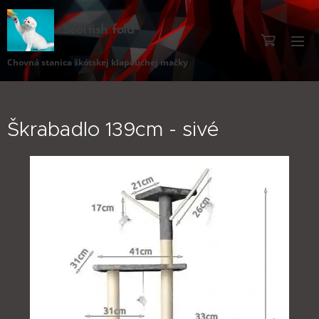
Scottish fold
Chovná stanica škótskej klapouchej mačky
Škrabadlo 139cm - sivé