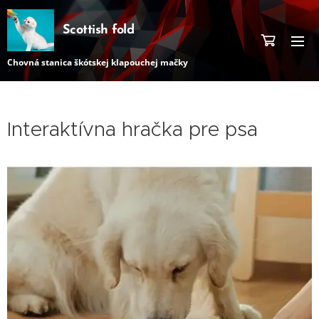
Scottish fold
Chovná stanica škótskej klapouchej mačky
Interaktívna hračka pre psa