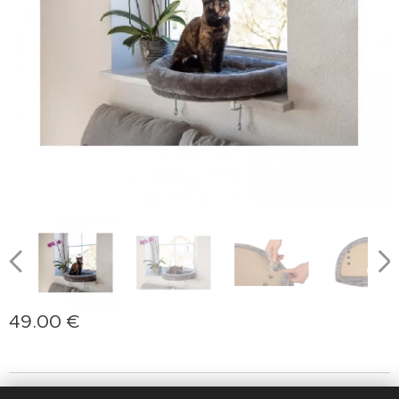
49.00
€
jasminprincess
Cookies