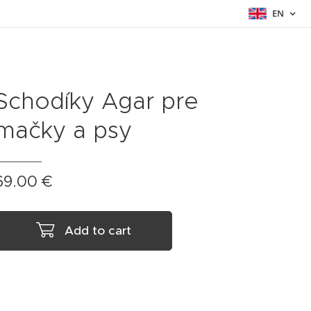
EN
Schodíky Agar pre
mačky a psy
69.00
€
Add to cart