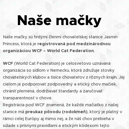
Naše mačky
🐱
Naše mačky sú hrdými členmi chovateľskej stanice Jasmin
Princess, ktorá je
registrovaná pod medzinárodnou
organizáciou WCF – World Cat Federation
.
WCF
(World Cat Federation) je celosvetovo uznávaná
organizácia so sídlom v Nemecku, ktorá združuje stovky
chovateľských klubov a tisíce chovateľov z rôznych krajín. Jej
cieľom je podporovať zodpovedný a etický chov mačiek,
chrániť plemená, dodržiavať štandardy a zaručovať
transparentnosť v chove.
Registrácia pod WCF znamená, že každé mačiatko z našej
stanice má
preukaz pôvodu (rodokmeň)
, ktorý je platný v
rámci celej Európy aj mimo nej, a že náš chov prebieha v
súlade s prísnymi pravidlami a etickým kódexom tejto