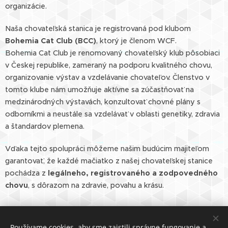
organizácie.
Naša chovateľská stanica je registrovaná pod klubom
Bohemia Cat Club (BCC)
, ktorý je členom WCF.
Bohemia Cat Club je renomovaný chovateľský klub pôsobiaci
v Českej republike, zameraný na podporu kvalitného chovu,
organizovanie výstav a vzdelávanie chovateľov. Členstvo v
tomto klube nám umožňuje aktívne sa zúčastňovať na
medzinárodných výstavách, konzultovať chovné plány s
odborníkmi a neustále sa vzdelávať v oblasti genetiky, zdravia
a štandardov plemena.
Vďaka tejto spolupráci môžeme našim budúcim majiteľom
garantovať, že každé mačiatko z našej chovateľskej stanice
pochádza z
legálneho, registrovaného a zodpovedného
chovu
, s dôrazom na zdravie, povahu a krásu.
Používame cookies, aby sme zaistili správne fungovanie a