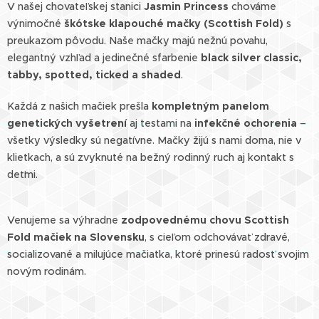
V našej chovateľskej stanici
Jasmin Princess
chováme
výnimočné
škótske klapouché mačky (Scottish Fold)
s
preukazom pôvodu. Naše mačky majú nežnú povahu,
elegantný vzhľad a jedinečné sfarbenie
black silver classic,
tabby, spotted, ticked a shaded
.
Každá z našich mačiek prešla
kompletným panelom
genetických vyšetrení
aj testami na
infekčné ochorenia
–
všetky výsledky sú negatívne. Mačky žijú s nami doma, nie v
klietkach, a sú zvyknuté na bežný rodinný ruch aj kontakt s
deťmi.
Venujeme sa výhradne
zodpovednému chovu Scottish
Fold mačiek na Slovensku
, s cieľom odchovávať zdravé,
socializované a milujúce mačiatka, ktoré prinesú radosť svojim
novým rodinám.