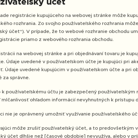
žívateľský účet
ade registrácie kupujúceho na webovej stránke môže kupuj
kého rozhrania. Zo svojho používateľského rozhrania môže 
ľský účet“). V prípade, že to webové rozhranie obchodu u
egistrácie priamo z webového rozhrania obchodu.
gistrácii na webovej stránke a pri objednávaní tovaru je kup
je. Údaje uvedené v používateľskom účte je kupujúci pri a
ať. Údaje uvedené kupujúcim v používateľskom účte a pri o
 za správne.
p k používateľskému účtu je zabezpečený používateľským 
 mlčanlivosť ohľadom informácií nevyhnutných k prístupu d
ci nie je oprávnený umožniť využívanie používateľského ú
ajúci môže zrušiť používateľský účet, a to predovšetkým v 
ký účet dlhšie než [časové obdobie] nevyužíva, alebo v prí