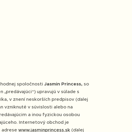
hodnej spoločnosti
Jasmin Princess,
so
len „predávajúci“) upravujú v súlade s
ka, v znení neskorších predpisov (ďalej
 vzniknuté v súvislosti alebo na
predávajúcim a inou fyzickou osobou
ajúceho. Internetový obchod je
j adrese
www.jasminprincess.sk
(ďalej