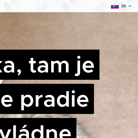
SK
a, tam je
e pradie
 vládne