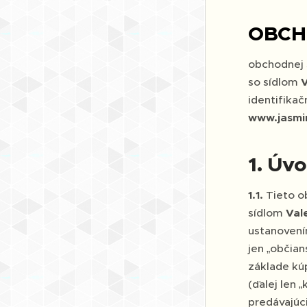
OBCH
obchodnej 
so sídlom
V
identifikač
www.jasmi
1. Úv
1.1.
Tieto o
sídlom
Val
ustanovením
jen „občian
základe kú
(ďalej len
predávajúc