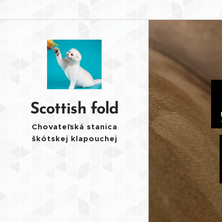
Scottish fold
Chovateľská stanica
škótskej klapouchej
mačky