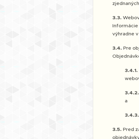
zjednanýc
3.3.
Webové
Informácie
výhradne v 
3.4.
Pre ob
Objednávko
3.4.1.
webov
3.4.2
a
3.4.3
3.5.
Pred z
objednávky 