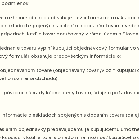
h podmienok.
 rozhranie obchodu obsahuje tiež informácie o nákladoch
 o nákladoch spojených s balením a dodaním tovaru uvede
prípadoch, keď je tovar doručovaný v rámci územia Slovens
jednanie tovaru vyplní kupujúci objednávkový formulár v
vý formulár obsahuje predovšetkým informácie o:
objednávanom tovare (objednávaný tovar „vloží“ kupujúci
ého rozhrania obchodu),
.
spôsoboch úhrady kúpnej ceny tovaru, údaje o požadova
.
informácie o nákladoch spojených s dodaním tovaru (ďalej
aslaním objednávky predávajúcemu je kupujúcemu umožnen
kupujúci vložil, a to aj s ohľadom na možnosť kupujúceho 