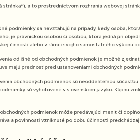
 stránka“), a to prostredníctvom rozhrania webovej stránk
é podmienky sa nevzťahujú na prípady, kedy osoba, ktorá
ho, je právnickou osobou či osobou, ktorá jedná pri objedn
skej činnosti alebo v rámci svojho samostatného výkonu po
venia odlišné od obchodných podmienok je možné zjednať 
uve majú prednosť pred ustanoveniami obchodných podmi
venia obchodných podmienok sú neoddeliteľnou súčasťou 
odmienky sú vyhotovené v slovenskom jazyku. Kúpnu zmlu
 obchodných podmienok môže predávajúci meniť či doplňo
ráva a povinnosti vzniknuté po dobu účinnosti predchádz