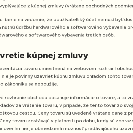
 vyplývajúce z kúpnej zmluvy (vrátane obchodných podmie
ci berie na vedomie, že používateľský účet nemusí byť dos
 nutnú údržbu hardwarového a softwarového vybavenia pre
dwarového a softwarového vybavenia tretích osôb.
avretie kúpnej zmluvy
rezentácia tovaru umiestnená na webovom rozhraní obchod
 nie je povinný uzavrieť kúpnu zmluvu ohľadom tohto tovar
o zákonníku sa nepoužije.
 rozhranie obchodu obsahuje informácie o tovare, a to vr
kladov za vrátenie tovaru, v prípade, že tento tovar zo s
oštovou cestou. Ceny tovaru sú uvedené vrátane dane z pri
 Ceny tovaru zostávajú v platnosti po dobu, kedy sú zobr
novením nie je obmedzená možnosť predávajúceho uzavrie