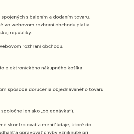
 spojených s balením a dodaním tovaru.
né vo webovom rozhraní obchodu platia
kej republiky.
o webovom rozhraní obchodu.
 do elektronického nákupného košíka
nom spôsobe doručenia objednávaného tovaru
 spoločne len ako „objednávka“).
é skontrolovať a meniť údaje, ktoré do
odhaliť a opravovať chyby vzniknuté pri