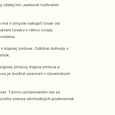
y (ďalej len „webové rozhranie
 má v úmysle nakúpiť tovar od
ávaní tovaru v rámci svojej
volania.
v kúpnej zmluve. Odlišné dohody v
enok.
kúpnej zmluvy. Kúpna zmluva a
vu je možné uzavrieť v slovenskom
vať. Týmto ustanovením nie sú
ajúceho znenia obchodných podmienok.