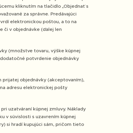
cemu kliknutím na tlačidlo „Objednať s
važované za správne. Predávajúci
dí elektronickou poštou, a to na
 či v objednávke (ďalej len
ávky (množstve tovaru, výške kúpnej
o dodatočné potvrdenie objednávky
 prijatej objednávky (akceptovaním),
na adresu elektronickej pošty
 pri uzatváraní kúpnej zmluvy. Náklady
u v súvislosti s uzavrením kúpnej
y) si hradí kupujúci sám, pričom tieto