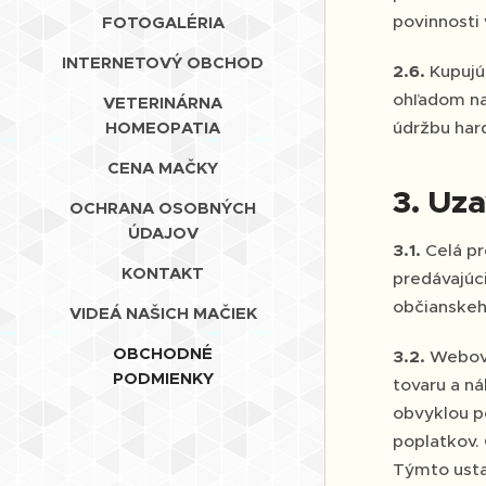
povinnosti
FOTOGALÉRIA
INTERNETOVÝ OBCHOD
2.6.
Kupujú
ohľadom na
VETERINÁRNA
HOMEOPATIA
údržbu har
CENA MAČKY
3. Uz
OCHRANA OSOBNÝCH
ÚDAJOV
3.1.
Celá p
KONTAKT
predávajúci
občianskeh
VIDEÁ NAŠICH MAČIEK
OBCHODNÉ
3.2.
Webové
PODMIENKY
tovaru a ná
obvyklou p
poplatkov.
Týmto usta