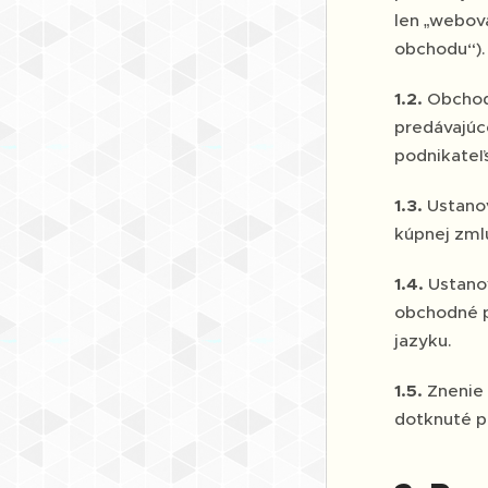
len „webová
obchodu“).
1.2.
Obchodn
predávajúce
podnikateľ
1.3.
Ustano
kúpnej zml
1.4.
Ustano
obchodné p
jazyku.
1.5.
Znenie
dotknuté p