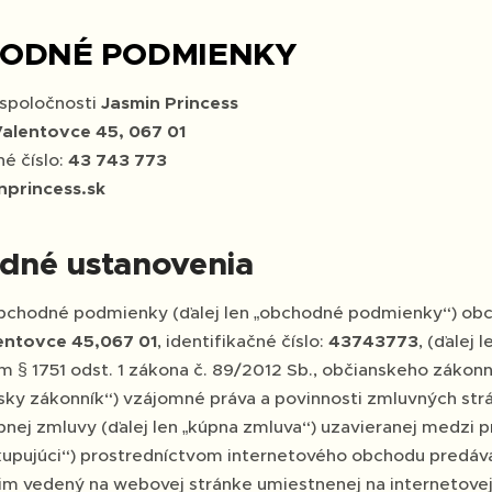
ODNÉ PODMIENKY
spoločnosti
Jasmin Princess
alentovce 45, 067 01
né číslo:
43 743 773
nprincess.sk
odné ustanovenia
bchodné podmienky (ďalej len „obchodné podmienky“) obc
entovce 45,067 01
, identifikačné číslo:
43743773
, (ďalej 
 § 1751 odst. 1 zákona č. 89/2012 Sb., občianskeho zákonní
sky zákonník“) vzájomné práva a povinnosti zmluvných strán
pnej zmluvy (ďalej len „kúpna zmluva“) uzavieranej medzi 
 „kupujúci“) prostredníctvom internetového obchodu predáv
im vedený na webovej stránke umiestnenej na internetove