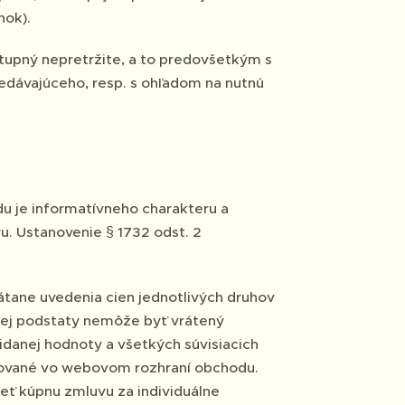
nok).
tupný nepretržite, a to predovšetkým s
dávajúceho, resp. s ohľadom na nutnú
u je informatívneho charakteru a
u. Ustanovenie § 1732 odst. 2
átane uvedenia cien jednotlivých druhov
vojej podstaty nemôže byť vrátený
danej hodnoty a všetkých súvisiacich
azované vo webovom rozhraní obchodu.
ť kúpnu zmluvu za individuálne