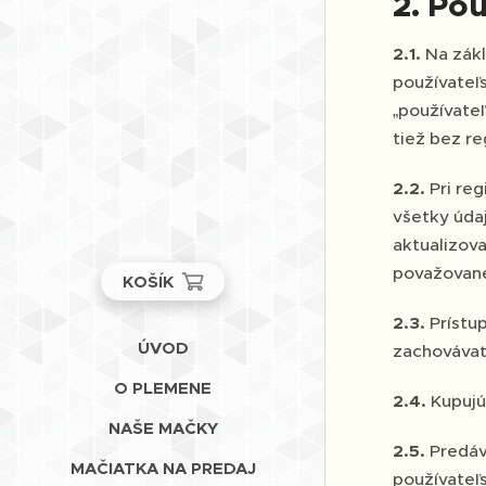
2. Pou
2.1.
Na zákl
používateľs
„používate
tiež bez r
2.2.
Pri re
všetky úda
aktualizov
považované
KOŠÍK
2.3.
Prístu
ÚVOD
zachovávať
O PLEMENE
2.4.
Kupujú
NAŠE MAČKY
2.5.
Predáv
MAČIATKA NA PREDAJ
používateľs