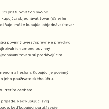
úci pristupovať do svojho
kupujúci objednávať tovar (ďalej len
možňuje, môže kupujúci objednávať tovar
ujúci povinný uviesť správne a pravdivo
kejkoľvek ich zmene povinný
bjednávaní tovaru sú predávajúcim
menom a heslom. Kupujúci je povinný
o jeho používatelského účtu.
čtu tretím osobám.
prípade, keď kupujúci svoj
pade, keď kupujúci poruší svoje