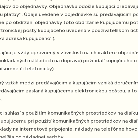
dajov do objednávky. Objednávku odošle kupujúci predávajú
u platby“. Údaje uvedené v objednávke sú predávajúcim po
e po obdržaní objednávky toto obdržanie kupujúcemu potvr
ktronickej pošty kupujúceho uvedenú v používateľskom účte
cká adresa kupujúceho“).
ajúci je vždy oprávnený v závislosti na charaktere objedn
pokladaných nákladoch na dopravu) požiadať kupujúceho 
písomne či telefonicky).
ý vzťah medzi predávajúcim a kupujúcim vzniká doručením
redávajúcim zaslaná kupujúcemu elektronickou poštou, a to 
.
ci súhlasí s použitím komunikačných prostriedkov na diaľku
upujúcemu pri použití komunikačných prostriedkov na diaľk
lady na internetové pripojenie, náklady na telefónne hovor
nelíšia od základnej sadzby.