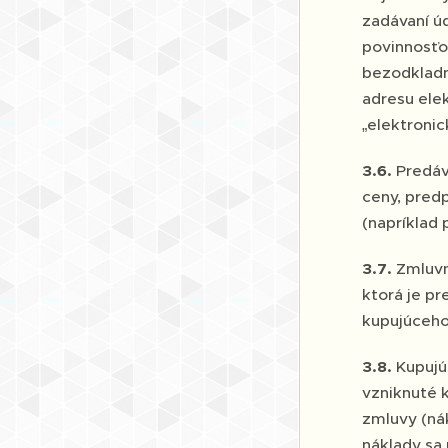
zadávaní ú
povinnosťo
bezodkladn
adresu ele
„elektroni
3.6.
Predáv
ceny, pred
(napríklad 
3.7.
Zmluvn
ktorá je p
kupujúceho
3.8.
Kupujú
vzniknuté k
zmluvy (nák
náklady sa 