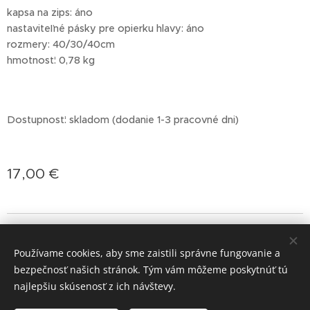
kapsa na zips: áno
nastaviteľné pásky pre opierku hlavy: áno
rozmery: 40/30/40cm
hmotnosť: 0,78 kg
Dostupnosť: skladom (dodanie 1-3 pracovné dni)
17,00
€
jasminprincess
Cookies
Používame cookies, aby sme zaistili správne fungovanie a
Jazyky
bezpečnosť našich stránok. Tým vám môžeme poskytnúť tú
Slovenčina
Deutsch
English
Polski
Magyar
najlepšiu skúsenosť z ich návštevy.