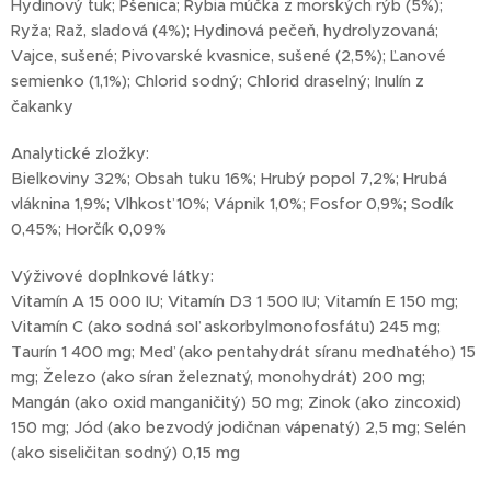
Hydinový tuk; Pšenica; Rybia múčka z morských rýb (5%);
Ryža; Raž, sladová (4%); Hydinová pečeň, hydrolyzovaná;
Vajce, sušené; Pivovarské kvasnice, sušené (2,5%); Ľanové
semienko (1,1%); Chlorid sodný; Chlorid draselný; Inulín z
čakanky
Analytické zložky:
Bielkoviny 32%; Obsah tuku 16%; Hrubý popol 7,2%; Hrubá
vláknina 1,9%; Vlhkosť 10%; Vápnik 1,0%; Fosfor 0,9%; Sodík
0,45%; Horčík 0,09%
Výživové doplnkové látky:
Vitamín A 15 000 IU; Vitamín D3 1 500 IU; Vitamín E 150 mg;
Vitamín C (ako sodná soľ askorbylmonofosfátu) 245 mg;
Taurín 1 400 mg; Meď (ako pentahydrát síranu meďnatého) 15
mg; Železo (ako síran železnatý, monohydrát) 200 mg;
Mangán (ako oxid manganičitý) 50 mg; Zinok (ako zincoxid)
150 mg; Jód (ako bezvodý jodičnan vápenatý) 2,5 mg; Selén
(ako siseličitan sodný) 0,15 mg