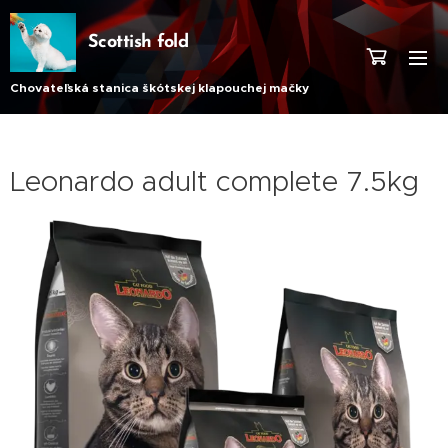
Scottish fold
Chovateľská stanica škótskej klapouchej mačky
Leonardo adult complete 7.5kg