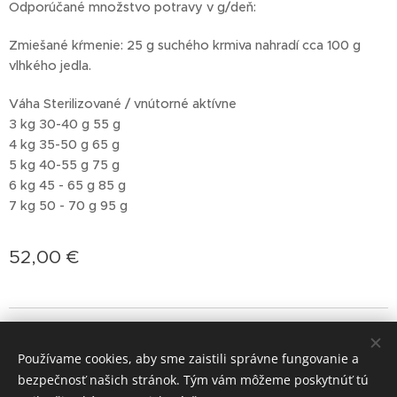
Odporúčané množstvo potravy v g/deň:
Zmiešané kŕmenie: 25 g suchého krmiva nahradí cca 100 g
vlhkého jedla.
Váha Sterilizované / vnútorné aktívne
3 kg 30-40 g 55 g
4 kg 35-50 g 65 g
5 kg 40-55 g 75 g
6 kg 45 - 65 g 85 g
7 kg 50 - 70 g 95 g
52,00
€
jasminprincess
Cookies
Používame cookies, aby sme zaistili správne fungovanie a
Jazyky
bezpečnosť našich stránok. Tým vám môžeme poskytnúť tú
Slovenčina
Deutsch
English
Polski
Magyar