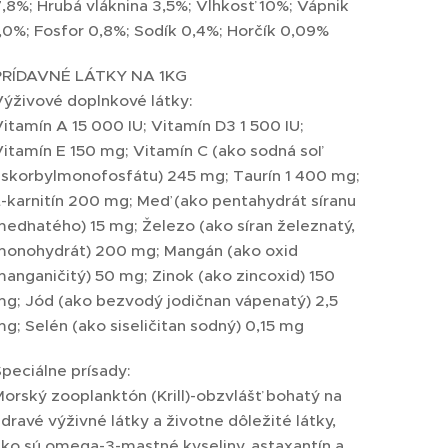
,8%; Hrubá vláknina 3,5%; Vlhkosť 10%; Vápnik
,0%; Fosfor 0,8%; Sodík 0,4%; Horčík 0,09%
PRÍDAVNÉ LÁTKY NA 1KG
Výživové doplnkové látky:
itamín A 15 000 IU; Vitamín D3 1 500 IU;
itamín E 150 mg; Vitamín C (ako sodná soľ
askorbylmonofosfátu) 245 mg; Taurín 1 400 mg;
-karnitín 200 mg; Meď (ako pentahydrát síranu
eďnatého) 15 mg; Železo (ako síran železnatý,
monohydrát) 200 mg; Mangán (ako oxid
anganičitý) 50 mg; Zinok (ako zincoxid) 150
mg; Jód (ako bezvodý jodičnan vápenatý) 2,5
g; Selén (ako siseličitan sodný) 0,15 mg
peciálne prísady:
orský zooplanktón (Krill)-obzvlášť bohatý na
dravé výživné látky a životne dôležité látky,
ko sú omega-3-mastné kyseliny, astaxantín a