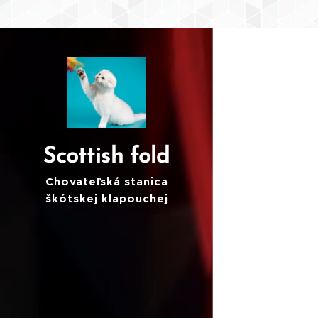
Scottish fold
Chovateľská stanica
škótskej klapouchej
mačky