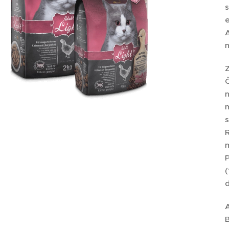
s
A
m
n
m
R
m
P
(
d
B