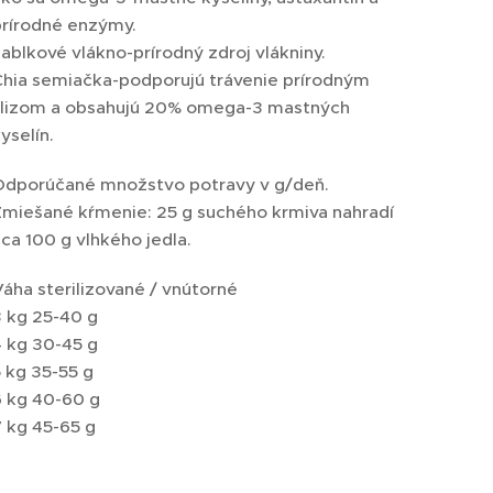
prírodné enzýmy.
ablkové vlákno-prírodný zdroj vlákniny.
Chia semiačka-podporujú trávenie prírodným
slizom a obsahujú 20% omega-3 mastných
yselín.
Odporúčané množstvo potravy v g/deň.
Zmiešané kŕmenie: 25 g suchého krmiva nahradí
ca 100 g vlhkého jedla.
áha sterilizované / vnútorné
3 kg 25-40 g
4 kg 30-45 g
 kg 35-55 g
6 kg 40-60 g
 kg 45-65 g