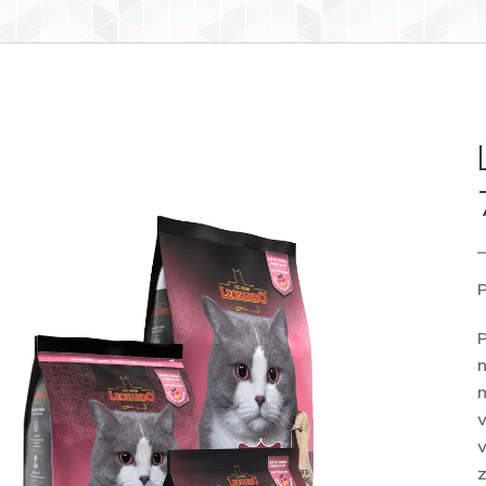
P
v
z