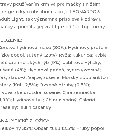
travy používaním krmiva pre mačky s nižším
energetickým obsahom, ako je LEONARDO®
dult Light, tak významne prispieva k zdraviu
ačky a pomáha jej vrátiť ju späť do top formy.
ZLOŽENIE:
Čerstvé hydinové mäso (30%); Hydinový proteín,
ízky popol, sušený (23%); Ryža; Kukurica; Rybia
účka z morských rýb (9%); Jablkové výlisky,
sušené (4%); Hydinová pečeň, hydrolyzovaná;
až, sladová; Vajce, sušené; Morský zooplanktón,
letý (Krill, 2,5%); Ovsené otruby (2,5%);
ivovarské droždie, sušené; Chia semiačka
1,3%); Hydinový tuk; Chlorid sodný; Chlorid
raselný; Inulín čakanky
ANALYTICKÉ ZLOŽKY:
ielkoviny 35%; Obsah tuku 12,5%; Hrubý popol