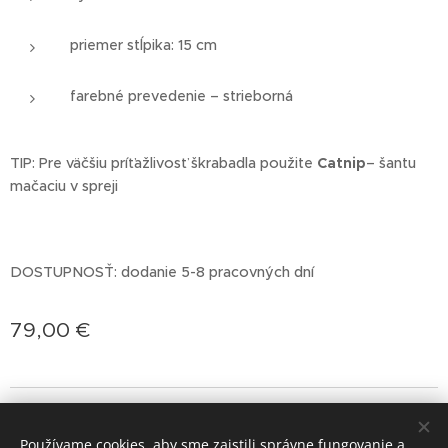
priemer stĺpika: 15 cm
farebné prevedenie – strieborná
TIP: Pre väčšiu príťažlivosť škrabadla použite
Catnip
– šantu
mačaciu v spreji
DOSTUPNOSŤ: dodanie 5-8 pracovných dní
79,00
€
jasminprincess
Cookies
Používame cookies, aby sme zaistili správne fungovanie a