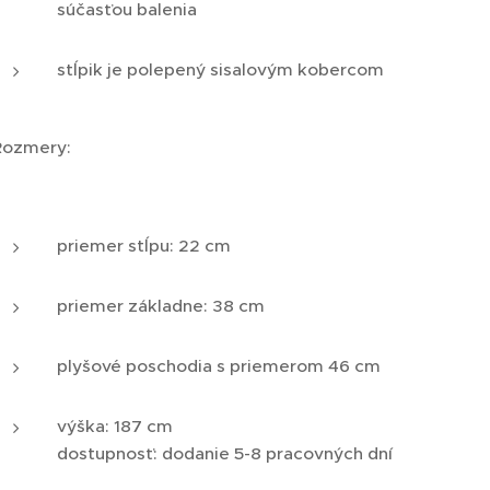
súčasťou balenia
stĺpik je polepený sisalovým kobercom
Rozmery:
priemer stĺpu: 22 cm
priemer základne: 38 cm
plyšové poschodia s priemerom 46 cm
výška: 187 cm
dostupnosť: dodanie 5-8 pracovných dní