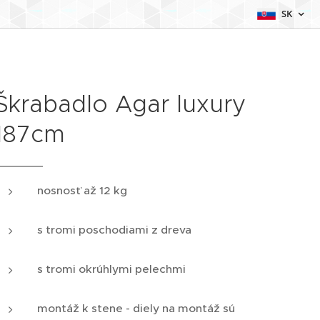
SK
Škrabadlo Agar luxury
187cm
nosnosť až 12 kg
s tromi poschodiami z dreva
s tromi okrúhlymi pelechmi
montáž k stene - diely na montáž sú