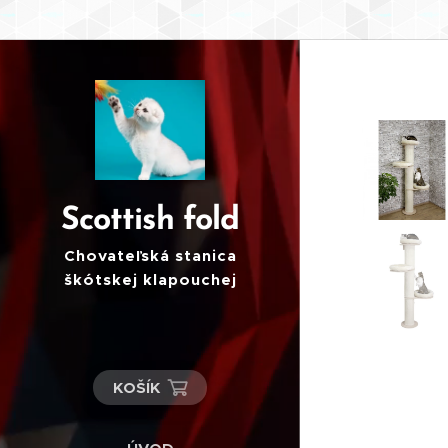
Scottish fold
Chovateľská stanica
škótskej klapouchej
mačky
KOŠÍK