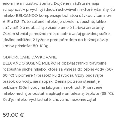
enormné množstvo šteniat. Dojčené mláďatá nemajú
schopnosť v prvých týždňoch uchovávať niektoré vitamíny, čo
mlieko BELCANDO kompenzuje bohatou dávkou vitamínov
A, E a D3. Toto sušené mlieko je skvele rozpustné, ľahko
stráviteľné a neobsahuje žiadne umelé farbivá ani arómy.
Okrem šteniat je možné mlieko aplikovať aj gravidnej sučke,
ideálne približne 2 týždne pred pôrodom do bežnej dávky
krmiva primiešať 50-100g.
ODPORÚČANÉ DÁVKOVANIE
BELCANDO SUŠENÉ MLIEKO je obzvlášť ľahko tráviteľné
rozpustné suché mlieko, ktoré sa vmieša do teplej vody (50-
60 °C) v pomere 1 (prášok) ku 2 (voda). Vždy pridávajte
prášok do vody, nie naopak! Denná potreba šteniat je
približne 150ml vody na kilogram hmotnosti. Pripravené
mlieko nechajte odstáť a aplikujte pri telesnej teplote (38 °C).
Keď je mlieko vychladnuté, znovu ho nezohrievajte!
59,00
€