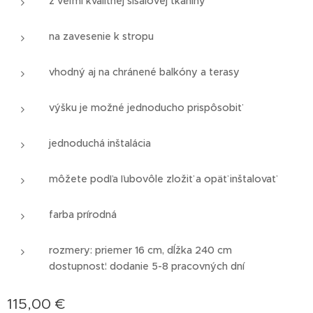
z veľmi kvalitnej sisalovej tkaniny
na zavesenie k stropu
vhodný aj na chránené balkóny a terasy
výšku je možné jednoducho prispôsobiť
jednoduchá inštalácia
môžete podľa ľubovôle zložiť a opäť inštalovať
farba prírodná
rozmery: priemer 16 cm, dĺžka 240 cm
dostupnosť: dodanie 5-8 pracovných dní
115,00
€